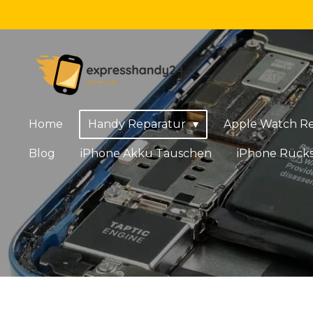
Zum
Hauptinhalt
springen
Home
Handy Reparatur
Apple Watch R
Blog
iPhone Akku Tauschen
iPhone Rücks