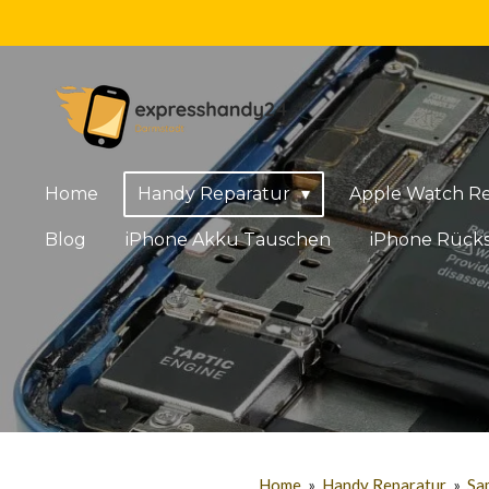
Zum
Hauptinhalt
springen
Home
Handy Reparatur
Apple Watch R
Blog
iPhone Akku Tauschen
iPhone Rücks
Home
»
Handy Reparatur
»
Sa