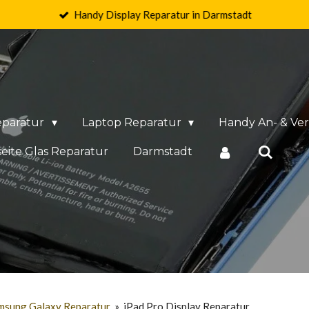
Handy Display Reparatur in Darmstadt
eparatur
Laptop Reparatur
Handy An- & Ve
eite Glas Reparatur
Darmstadt
msung Galaxy Reparatur
»
iPad Pro Display Reparatur