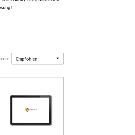
ösung!
eren: