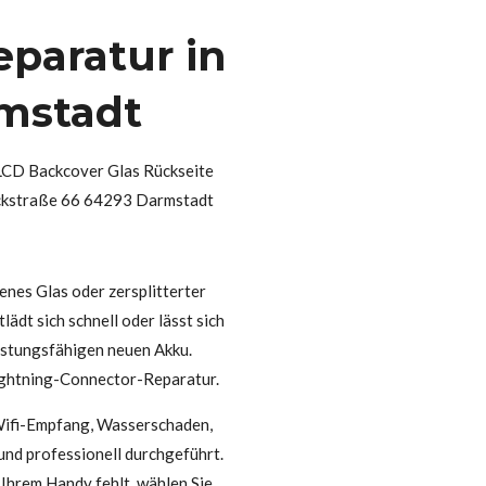
eparatur in
rmstadt
LCD Backcover Glas Rückseite
rckstraße 66 64293 Darmstadt
enes Glas oder zersplitterter
ädt sich schnell oder lässt sich
eistungsfähigen neuen Akku.
Lightning-Connector-Reparatur.
Wifi-Empfang, Wasserschaden,
und professionell durchgeführt.
 Ihrem Handy fehlt, wählen Sie