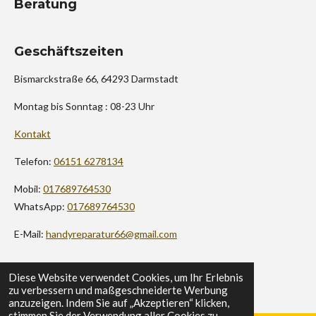
Beratung
Geschäftszeiten
Bismarckstraße 66, 64293 Darmstadt
Montag bis Sonntag : 08-23 Uhr
Kontakt
Telefon:
06151 6278134
Mobil:
017689764530
WhatsApp:
017689764530
E-Mail:
handyreparatur66@gmail.com
© 2024 - 2026 Handy Reparatur Service Darmstadt
Diese Website verwendet Cookies, um Ihr Erlebnis
zu verbessern und maßgeschneiderte Werbung
anzuzeigen. Indem Sie auf „Akzeptieren“ klicken,
stimmen Sie der Verwendung aller Cookies zu.