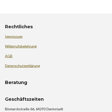
l
l
l
l
e
e
e
e
n
n
n
n
Rechtliches
Impressum
Widerrufsbelehrung
AGB
Datenschutzerklärung
Beratung
Geschäftszeiten
Bismarckstraße 66, 64293 Darmstadt