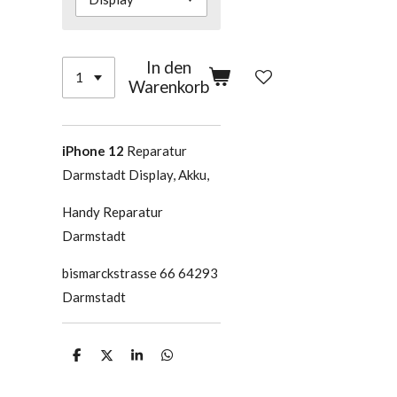
In den
Warenkorb
iPhone 12
Reparatur
Darmstadt Display, Akku,
Handy Reparatur
Darmstadt
bismarckstrasse 66 64293
Darmstadt
T
T
T
T
e
e
e
e
i
i
i
i