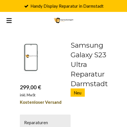
Handy Display Reparatur in Darmstadt
Zum
Hauptinhalt
springen
Samsung
Galaxy S23
Ultra
Reparatur
Darmstadt
299,00 €
Neu
inkl. MwSt
Kostenloser Versand
Reparaturen