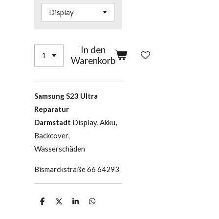
In den
Warenkorb
Samsung S23 Ultra
Reparatur
Darmstadt
Display, Akku,
Backcover,
Wasserschäden
Bismarckstraße 66 64293
T
T
T
T
e
e
e
e
i
i
i
i