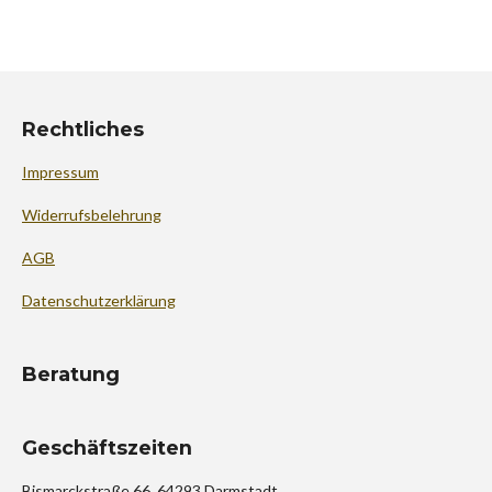
l
l
l
l
e
e
e
e
n
n
n
n
Rechtliches
Impressum
Widerrufsbelehrung
AGB
Datenschutzerklärung
Beratung
Geschäftszeiten
Bismarckstraße 66, 64293 Darmstadt