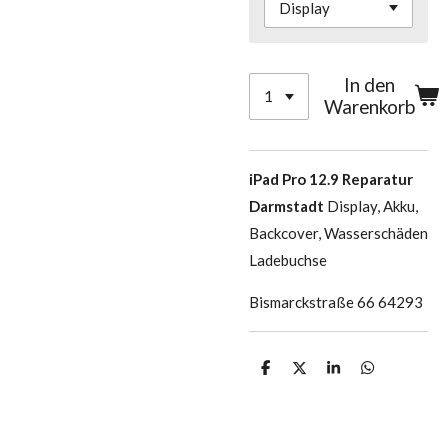
In den
Warenkorb
iPad Pro 12.9 Reparatur
Darmstadt
Display, Akku,
Backcover, Wasserschäden
Ladebuchse
Bismarckstraße 66 64293
T
T
T
T
e
e
e
e
i
i
i
i
l
l
l
l
e
e
e
e
n
n
n
n