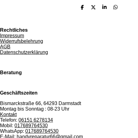
T
T
T
T
e
e
e
e
i
i
i
i
l
l
l
l
e
e
e
e
Rechtliches
n
n
n
n
Impressum
Widerrufsbelehrung
AGB
Datenschutzerklärung
Beratung
Geschäftszeiten
Bismarckstraße 66, 64293 Darmstadt
Montag bis Sonntag : 08-23 Uhr
Kontakt
Telefon:
06151 6278134
Mobil:
017689764530
WhatsApp:
017689764530
E-Mail:
handyreparatur66@gmail.com