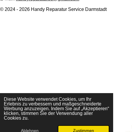
© 2024 - 2026 Handy Reparatur Service Darmstadt
Diese Website verwendet Cookies, um Ihr
Erlebnis zu verbessern und maßgeschneiderte
Werbung anzuzeigen. Indem Sie auf „Akzeptieren“
klicken, stimmen Sie der Verwendung aller
Cookies zu.
Ablehnen
Zustimmen
E-Mail
Telefon
Karte
Facebook
Wha